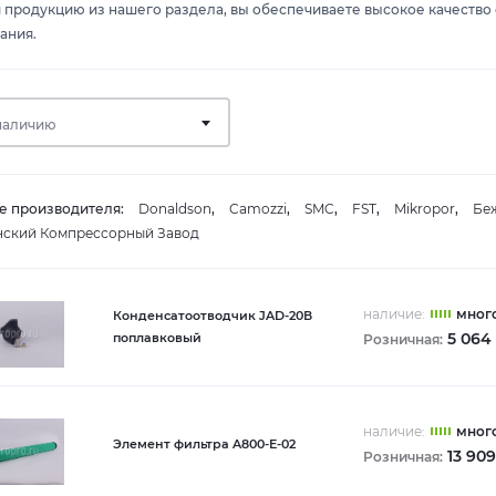
продукцию из нашего раздела, вы обеспечиваете высокое качество 
ания.
наличию
е производителя:
Donaldson
,
Camozzi
,
SMC
,
FST
,
Mikropor
,
Бе
нский Компрессорный Завод
наличие:
мног
Конденсатоотводчик JAD-20В
5 064
поплавковый
Розничная:
наличие:
мног
Элемент фильтра A800-Е-02
13 909
Розничная: