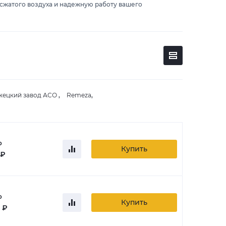
сжатого воздуха и надежную работу вашего
жецкий завод АСО
,
Remeza
,
о
Купить
 ₽
о
Купить
 ₽