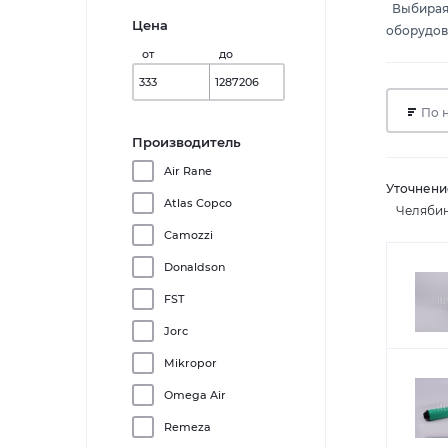
Выбирая 
Цена
оборудов
от
до
По 
Производитель
Air Rane
Уточнени
Atlas Copco
Челяби
Camozzi
Donaldson
FST
Jorc
Mikropor
Omega Air
Remeza