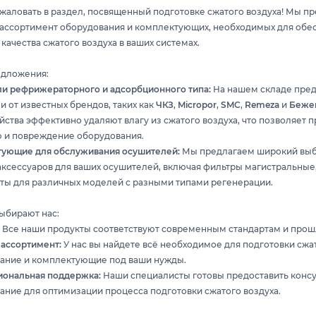
жаловать в раздел, посвященный подготовке сжатого воздуха! Мы п
ассортимент оборудования и комплектующих, необходимых для обе
качества сжатого воздуха в ваших системах.
дложения:
и рефрижераторного и адсорбционного типа:
На нашем складе пре
и от известных брендов, таких как
ЧКЗ
,
Micropor
,
SMC
,
Remeza
и
Бежец
йства эффективно удаляют влагу из сжатого воздуха, что позволяет 
 и повреждение оборудования.
ующие для обслуживания осушителей:
Мы предлагаем широкий выб
 аксессуаров для ваших осушителей, включая фильтры магистральны
ты для различных моделей с разными типами регенерации.
ыбирают нас:
:
Все наши продукты соответствуют современным стандартам и прошл
ассортимент:
У нас вы найдете всё необходимое для подготовки сжат
ание и комплектующие под ваши нужды.
ональная поддержка:
Наши специалисты готовы предоставить консу
ание для оптимизации процесса подготовки сжатого воздуха.