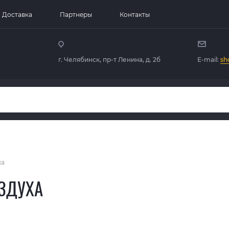
Доставка
Партнеры
Контакты
г. Челябинск, пр-т Ленина, д. 2б
E-mail:
sh
ха
ЗДУХА