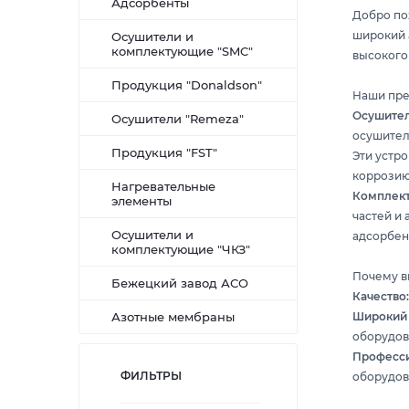
Адсорбенты
Добро по
широкий 
Осушители и
комплектующие "SMC"
высокого 
Продукция "Donaldson"
Наши пре
Осушител
Осушители "Remeza"
осушител
Продукция "FST"
Эти устро
коррозию
Нагревательные
Комплект
элементы
частей и
Осушители и
адсорбен
комплектующие "ЧКЗ"
Почему в
Бежецкий завод АСО
Качество
Азотные мембраны
Широкий 
оборудов
Професси
ФИЛЬТРЫ
оборудов