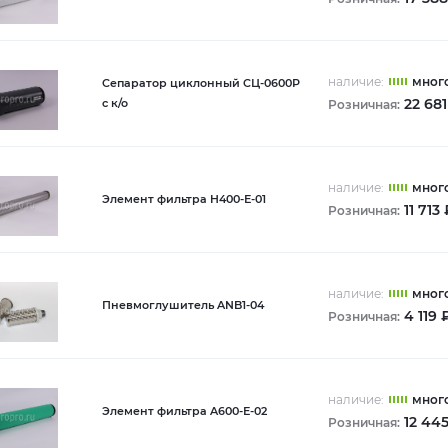
наличие:
мног
Сепаратор циклонный СЦ-0600Р
22 681
с к/о
Розничная:
наличие:
мног
Элемент фильтра H400-Е-01
11 713
Розничная:
наличие:
мног
Пневмоглушитель ANB1-04
4 119 
Розничная:
наличие:
мног
Элемент фильтра A600-Е-02
12 445
Розничная: