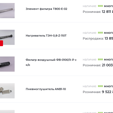
наличие:
мног
Элемент фильтра T800-Е-02
12 811
Розничная:
наличие:
мног
Нагреватель ТЭН-0,8-Z-110Т
13 8
Распродажа:
наличие:
мног
Фильтр воздушный ФВ-0100/X-P с
21 003
к/о
Розничная:
наличие:
мног
Пневмоглушитель ANB1-10
9 522 
Розничная:
наличие:
мног