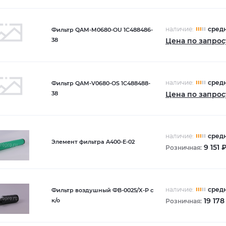
наличие:
сред
Фильтр QAМ-M0680-OU 1C488486-
Цена по запрос
38
наличие:
сред
Фильтр QAМ-V0680-OS 1C488488-
Цена по запрос
38
наличие:
сред
Элемент фильтра A400-Е-02
9 151 
Розничная:
наличие:
сред
Фильтр воздушный ФВ-0025/X-P с
19 178
к/о
Розничная: