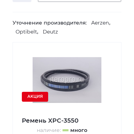
Цена
Уточнение производителя:
Aerzen
,
Производитель
Optibelt
,
Deutz
Применить
АКЦИЯ
Ремень XPC-3550
наличие:
много