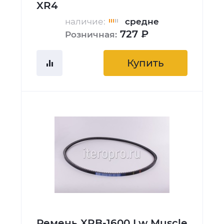
XR4
наличие:
средне
727 ₽
Розничная:
Купить
Ремень XPB-1600 Lw Muscle