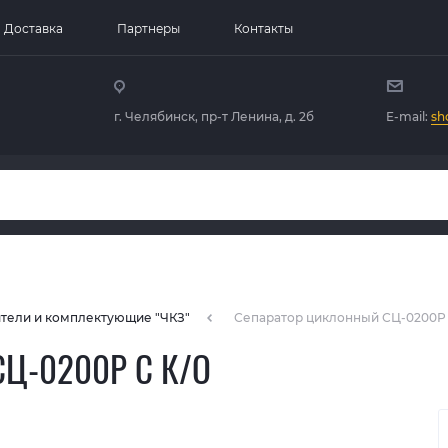
Доставка
Партнеры
Контакты
г. Челябинск, пр-т Ленина, д. 2б
E-mail:
sh
тели и комплектующие "ЧКЗ"
Сепаратор циклонный СЦ-0200Р 
Ц-0200Р С К/О