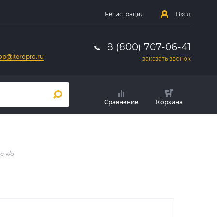
Регистрация
Вход
8 (800) 707-06-41
op@iteropro.ru
заказать звонок
Сравнение
Корзина
с к/о