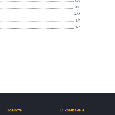
1.56
280
3.33
3/4
123
Новости
О компании