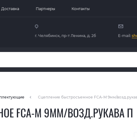
Доставка
Партнеры
Контакты
г. Челябинск, пр-т Ленина, д. 2б
E-mail:
sh
плектующие
Сцепление быстросъемное FCA-M 9мм/возд.рука
ОЕ FCA-M 9ММ/ВОЗД.РУКАВА П