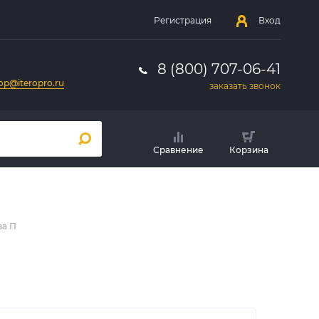
Регистрация
Вход
8 (800) 707-06-41
op@iteropro.ru
заказать звонок
Сравнение
Корзина
ва П