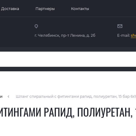
Доставка
Партнеры
Контакты
г. Челябинск, пр-т Ленина, д. 2б
E-mail:
sh
ги
Шланг спиральный с фитингами рапид, полиуретан, 15 бар 6х1
ИНГАМИ РАПИД, ПОЛИУРЕТАН, 15