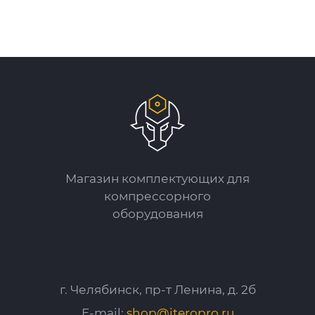
Магазин комплектующих для
компрессорного
оборудования
г. Челябинск, пр-т Ленина, д. 2б
E-mail:
shop@iteropro.ru