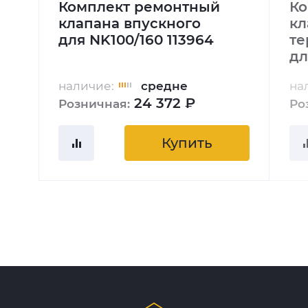
Комплект ремонтный
Ко
клапана впускного
кл
для NK100/160 113964
те
дл
наличие:
средне
на
24 372 ₽
Розничная:
Ро
Купить