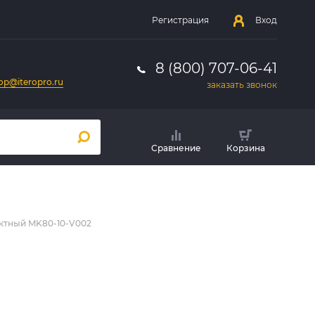
Регистрация
Вход
8 (800) 707-06-41
op@iteropro.ru
заказать звонок
Сравнение
Корзина
ктный MK80-10-V002