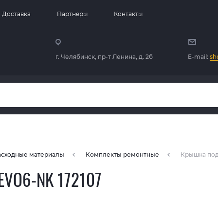
Доставка
Партнеры
Контакты
г. Челябинск, пр-т Ленина, д. 2б
E-mail:
sh
расходные материалы
Комплекты ремонтные
Крышка под
VO6-NK 172107