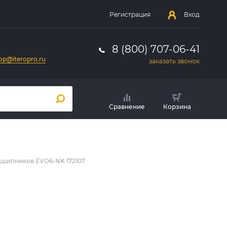
Регистрация
Вход
8 (800) 707-06-41
op@iteropro.ru
заказать звонок
Сравнение
Корзина
шипников EVO6-NK 172107