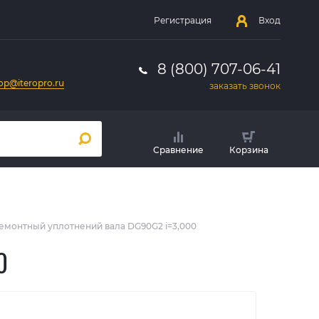
Регистрация
Вход
8 (800) 707-06-41
op@iteropro.ru
заказать звонок
Сравнение
Корзина
емонтный уплотнений вала DG90G2 i=3,000
0