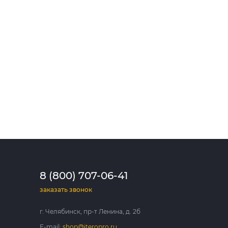
8 (800) 707-06-41
заказать звонок
г. Челябинск, пр-т Ленина, д. 2б
E-mail:
shop@iteropro.ru