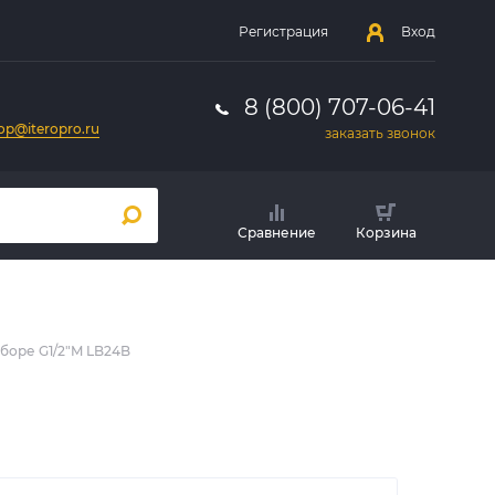
Регистрация
Вход
8 (800) 707-06-41
op@iteropro.ru
заказать звонок
Сравнение
Корзина
боре G1/2"M LB24B