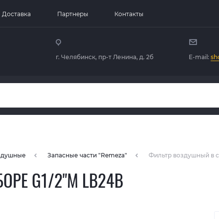
Доставка
Партнеры
Контакты
г. Челябинск, пр-т Ленина, д. 2б
E-mail:
sh
здушные
Запасные части "Remeza"
Фильтр воздушный в с
ОРЕ G1/2"M LB24B