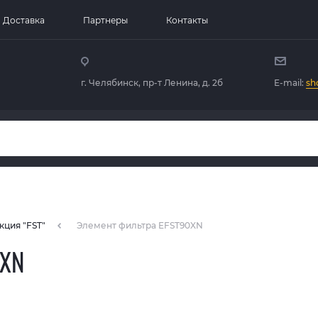
Доставка
Партнеры
Контакты
г. Челябинск, пр-т Ленина, д. 2б
E-mail:
sh
кция "FST"
Элемент фильтра EFST90XN
0XN