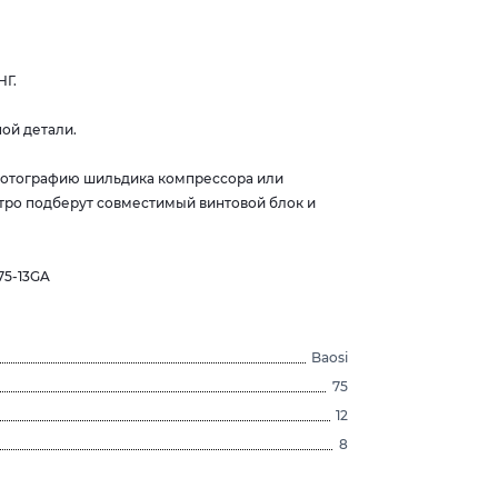
НГ.
ой детали.
 фотографию шильдика компрессора или
тро подберут совместимый винтовой блок и
75-13GA
Baosi
75
12
8