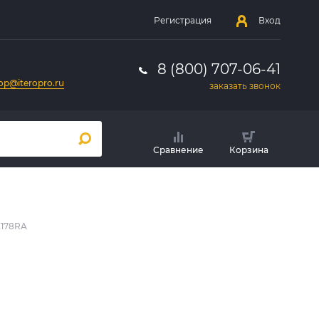
Регистрация
Вход
8 (800) 707-06-41
op@iteropro.ru
заказать звонок
Сравнение
Корзина
E178RA