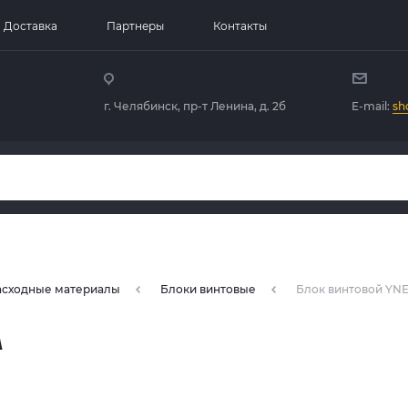
Доставка
Партнеры
Контакты
г. Челябинск, пр-т Ленина, д. 2б
E-mail:
sh
расходные материалы
Блоки винтовые
Блок винтовой YN
A