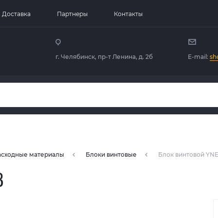
Доставка
Партнеры
Контакты
г. Челябинск, пр-т Ленина, д. 2б
E-mail:
sh
расходные материалы
Блоки винтовые
Блок винтовой YN
B