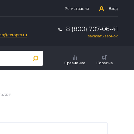
Регистрация
Вход
8 (800) 707-06-41
op@iteropro.ru
заказать звонок
Сравнение
Корзина
E143RB