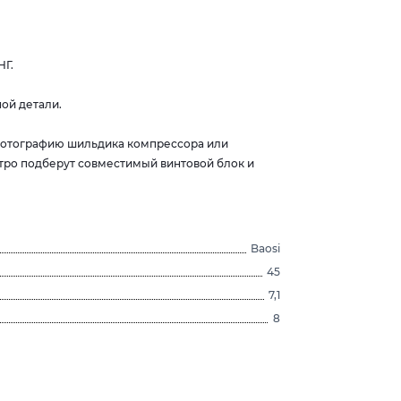
НГ.
ой детали.
 фотографию шильдика компрессора или
тро подберут совместимый винтовой блок и
Baosi
45
7,1
8