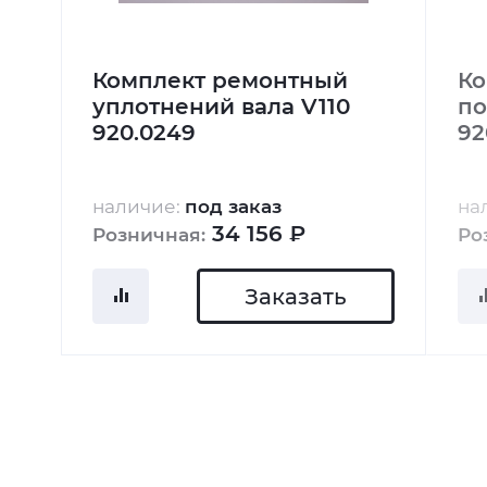
Комплект ремонтный
Ко
уплотнений вала V110
по
920.0249
92
наличие:
под заказ
на
34 156 ₽
Розничная:
Ро
Заказать