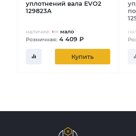
уплотнений вала EVO2
уп
129823A
по
12
наличие:
мало
на
4 409 ₽
Розничная:
Ро
Купить