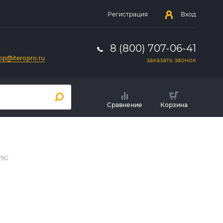
Регистрация
Вход
8 (800) 707-06-41
op@iteropro.ru
заказать звонок
Сравнение
Корзина
79G