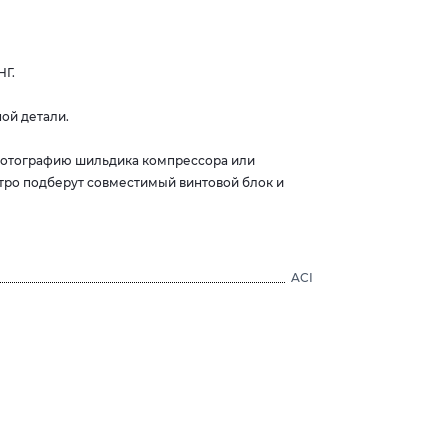
НГ.
ой детали.
 фотографию шильдика компрессора или
тро подберут совместимый винтовой блок и
ACI