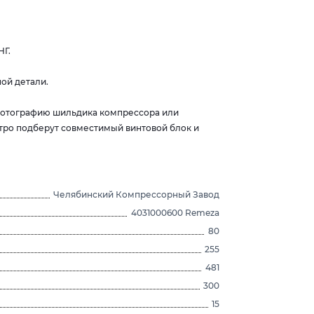
НГ.
ой детали.
 фотографию шильдика компрессора или
тро подберут совместимый винтовой блок и
Челябинский Компрессорный Завод
4031000600 Remeza
80
255
481
300
15