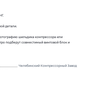
НГ.
ой детали.
 фотографию шильдика компрессора или
тро подберут совместимый винтовой блок и
Челябинский Компрессорный Завод