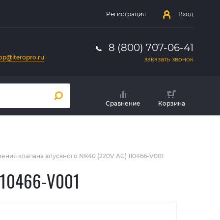
Регистрация
Вход
8 (800) 707-06-41
op@iteropro.ru
заказать звонок
Сравнение
Корзина
ения клапана впускного NK40 (220V AC) 110466-V001
110466-V001