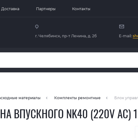
Доставка
Партнеры
Контакты
г. Челябинск, пр-т Ленина, д. 2б
E-mail:
sh
расходные материалы
Комплекты ремонтные
Блок управл
А ВПУСКНОГО NK40 (220V AC) 